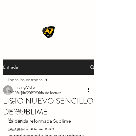
AZ ROCK
Entrada
Todas las entradas
Irving Vidro
Todas las entradas
30 jun 2025
2 min de lectura
LISTO NUEVO SENCILLO
Hoy
DE SUBLIME
Lo Nuevo
Noticias
La banda reformada Sublime 
estrenará una canción 
Eventos
completamente nueva por primera 