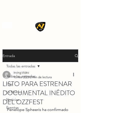
AZ ROCK
Entrada
Todas las entradas
Irving Vidro
Todas las entradas
15 nov 2023
2 min de lectura
LISTO PARA ESTRENAR
Hoy
DOCUMENTAL INÉDITO
Lo Nuevo
DEL OZZFEST
Noticias
Eventos
Penelope Spheeris ha confirmado 