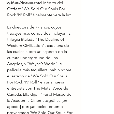
Lo Mas Destacado
que su documental inédito del 
Ozzfest "We Sold Our Souls For 
Rock 'N' Roll" finalmente verá la luz.
La directora de 77 años, cuyos 
trabajos más conocidos incluyen la 
trilogía titulada "The Decline of 
Western Civilization", cada una de 
las cuales cubre un aspecto de la 
cultura underground de Los 
Ángeles, y "Wayne’s World", su 
película más taquillera, habló sobre 
el estado de "We Sold Our Souls 
For Rock 'N' Roll" en una nueva 
entrevista con The Metal Voice de 
Canadá. Ella dijo : "Fui al Museo de 
la Academia Cinematográfica [en 
agosto] porque recientemente 
proyectaron 'We Sold Our Souls For 