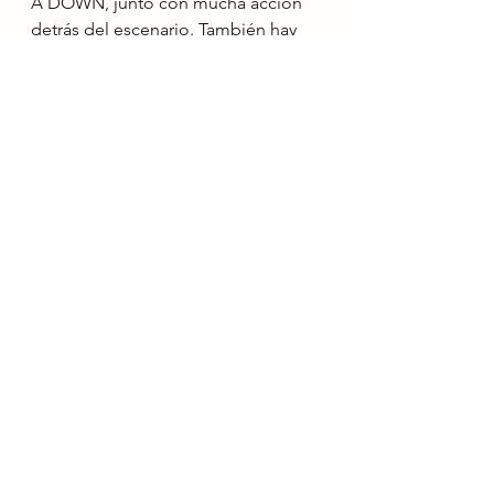
A DOWN, junto con mucha acción 
detrás del escenario. También hay 
mucha atención en BLACK 
SABBATH, ya que el Ozzfest de 1999 
fue anunciado como la última 
actuación de la banda en los 
Estados Unidos.
Noticias