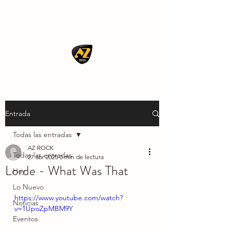
AZ ROCK
Entrada
Todas las entradas
AZ ROCK
Todas las entradas
27 abr 2025
0 min de lectura
Lorde - What Was That
Hoy
Lo Nuevo
https://www.youtube.com/watch?
Noticias
v=1UpoZpMBM9Y
Eventos