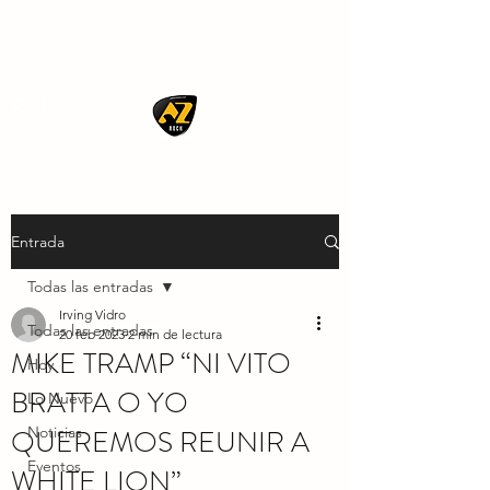
AZ ROCK
Entrada
Todas las entradas
Irving Vidro
Todas las entradas
20 feb 2023
2 min de lectura
MIKE TRAMP “NI VITO
Hoy
BRATTA O YO
Lo Nuevo
QUEREMOS REUNIR A
Noticias
Eventos
WHITE LION”