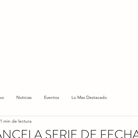
HOME
HOY
NOTICIAS
LO NUEVO
EVENTO
vo
Noticias
Eventos
Lo Mas Destacado
1 min de lectura
NCELA SERIE DE FECH