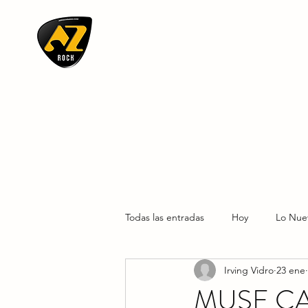
AZ ROCK
Todas las entradas
Hoy
Lo Nue
Irving Vidro
23 ene
MUSE CA