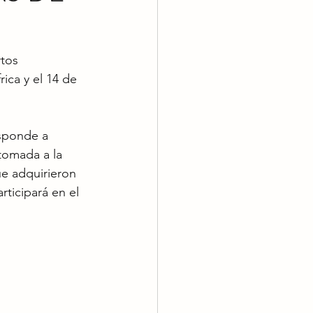
tos 
ica y el 14 de 
sponde a 
tomada a la 
e adquirieron 
rticipará en el 