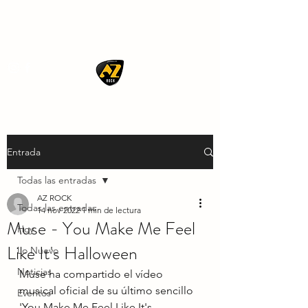
AZ ROCK
Entrada
Todas las entradas
AZ ROCK
Todas las entradas
14 nov 2022
1 min de lectura
Muse - You Make Me Feel
Hoy
Like It's Halloween
Lo Nuevo
Noticias
Muse ha compartido el vídeo 
musical oficial de su último sencillo 
Eventos
'You Make Me Feel Like It's 