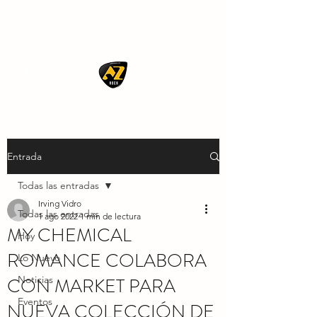
AZ ROCK
Entrada
Todas las entradas
Irving Vidro
Todas las entradas
1 ago 2022
1 min de lectura
MY CHEMICAL
Hoy
ROMANCE COLABORA
Lo Nuevo
CON MARKET PARA
Noticias
Eventos
NUEVA COLECCIÓN DE