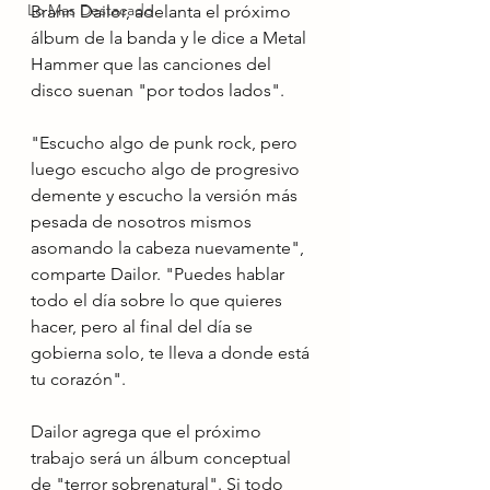
Lo Mas Destacado
Brann Dailor, adelanta el próximo 
álbum de la banda y le dice a Metal 
Hammer que las canciones del 
disco suenan "por todos lados". 
"Escucho algo de punk rock, pero 
luego escucho algo de progresivo 
demente y escucho la versión más 
pesada de nosotros mismos 
asomando la cabeza nuevamente", 
comparte Dailor. "Puedes hablar 
todo el día sobre lo que quieres 
hacer, pero al final del día se 
gobierna solo, te lleva a donde está 
tu corazón". 
Dailor agrega que el próximo 
trabajo será un álbum conceptual 
de "terror sobrenatural". Si todo 