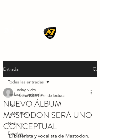
AZ ROCK
Entrada
Todas las entradas
Irving Vidro
Todas las entradas
18 ene 2025
1 min de lectura
NUEVO ÁLBUM
Hoy
MASTODON SERÁ UNO
Lo Nuevo
CONCEPTUAL
Noticias
Eventos
El baterista y vocalista de Mastodon, 