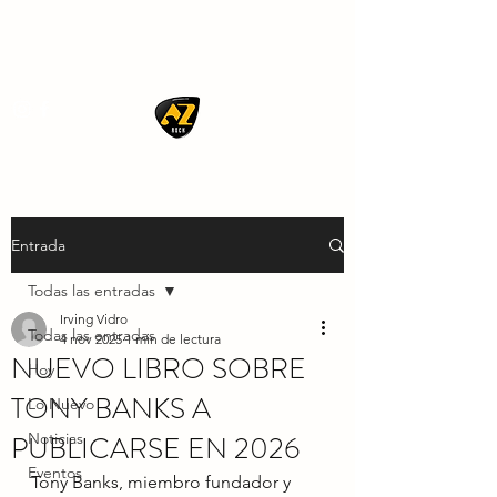
AZ ROCK
Entrada
Todas las entradas
Irving Vidro
Todas las entradas
4 nov 2025
1 min de lectura
NUEVO LIBRO SOBRE
Hoy
TONY BANKS A
Lo Nuevo
PUBLICARSE EN 2026
Noticias
Eventos
Tony Banks, miembro fundador y 