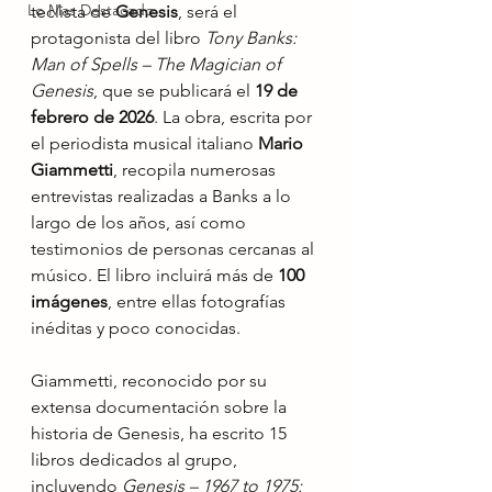
Lo Mas Destacado
teclista de 
Genesis
, será el 
protagonista del libro 
Tony Banks: 
Man of Spells – The Magician of 
Genesis
, que se publicará el 
19 de 
febrero de 2026
. La obra, escrita por 
el periodista musical italiano 
Mario 
Giammetti
, recopila numerosas 
entrevistas realizadas a Banks a lo 
largo de los años, así como 
testimonios de personas cercanas al 
músico. El libro incluirá más de 
100 
imágenes
, entre ellas fotografías 
inéditas y poco conocidas.
Giammetti, reconocido por su 
extensa documentación sobre la 
historia de Genesis, ha escrito 15 
libros dedicados al grupo, 
incluyendo 
Genesis – 1967 to 1975: 