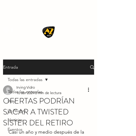
AZ ROCK
Entrada
Todas las entradas
Irving Vidro
Todas las entradas
10 abr 2024
2 min de lectura
OFERTAS PODRÍAN
Hoy
SACAR A TWISTED
Lo Nuevo
SISTER DEL RETIRO
Noticias
Eventos
Casi un año y medio después de la 