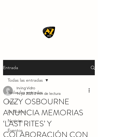
AZ ROCK
Entrada
Todas las entradas
Irving Vidro
Todas las entradas
14 jul 2025
2 min de lectura
OZZY OSBOURNE
Hoy
ANUNCIA MEMORIAS
Lo Nuevo
‘LAST RITES’ Y
Noticias
Eventos
COLABORACIÓN CON