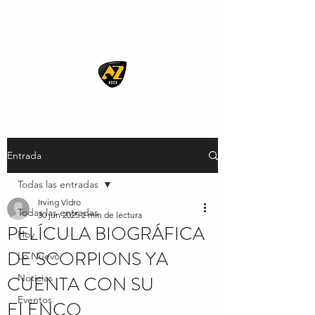
AZ ROCK
Entrada
Todas las entradas
Irving Vidro
Todas las entradas
30 jun 2025
2 min de lectura
PELÍCULA BIOGRÁFICA
Hoy
DE SCORPIONS YA
Lo Nuevo
CUENTA CON SU
Noticias
Eventos
ELENCO