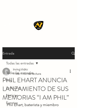
AZ ROCK
Entrada
Todas las entradas
Irving Vidro
Todas las entradas
1 feb
1 min de lectura
PHIL EHART ANUNCIA
Hoy
LANZAMIENTO DE SUS
Lo Nuevo
MEMORIAS “I AM PHIL”
Noticias
Eventos
Phil Ehart, baterista y miembro 