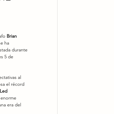
afo 
Brian 
se ha 
stada durante 
es 5 de 
ctativas al 
sa el récord 
Led 
a enorme 
una era del 