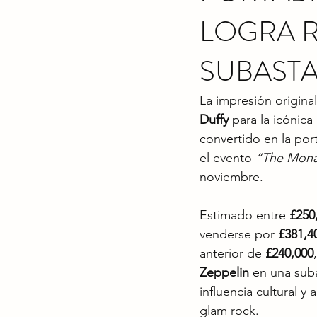
LOGRA 
SUBAST
La impresión original
Duffy
 para la icónic
convertido en la por
el evento 
“The Mona 
noviembre.
Estimado entre 
£250
venderse por 
£381,4
anterior de 
£240,000
Zeppelin
 en una suba
influencia cultural y
glam rock.