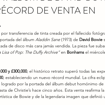
RÉCORD DE VENTA EN
A
 por transferencia de tinta creada por el fallecido fotógr
a portada del álbum 
Aladdin Sane
 (1973) de 
David Bowie
 
tada de disco más cara jamás vendida. La pieza fue suba
Lisa of Pop: The Duffy Archive”
 en 
Bonhams
 el miércol
,000 y £300,000
, el histórico retrato superó todas las expe
00
, estableciendo un nuevo récord mundial. La cifra eclip
, logrado por la portada del álbum debut homónimo de 
sta de Christie’s hace cinco años. Esta venta reafirma l
 artística de Bowie y de la legendaria imagen que definió 