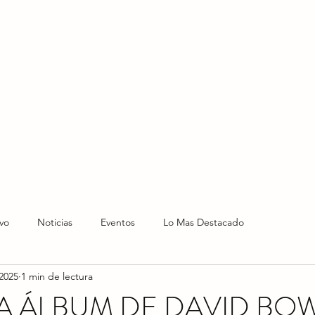
HOME
HOY
NOTICIAS
LO NUEVO
EVENTO
vo
Noticias
Eventos
Lo Mas Destacado
2025
1 min de lectura
 ÁLBUM DE DAVID BOW