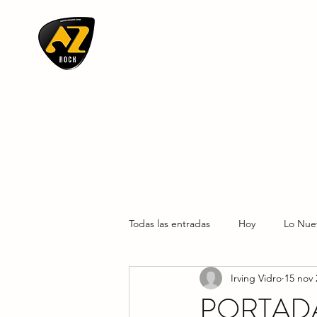
AZ ROCK
Todas las entradas
Hoy
Lo Nue
Irving Vidro
15 nov 
PORTADA