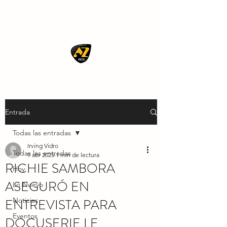
AZ ROCK
Entrada
Todas las entradas
Irving Vidro
Todas las entradas
9 abr 2025
1 min de lectura
RICHIE SAMBORA
Hoy
ASEGURÓ EN
Lo Nuevo
ENTREVISTA PARA
Noticias
Eventos
DOCUSERIE LE