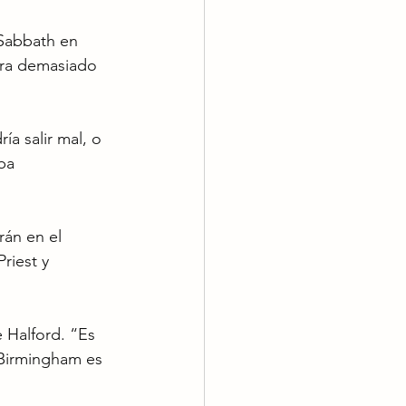
 Sabbath en 
 era demasiado 
a salir mal, o 
ba 
án en el 
riest y 
 Halford. “Es 
 Birmingham es 