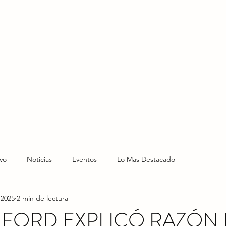
HOME
HOY
NOTICIAS
LO NUEVO
EVENTO
vo
Noticias
Eventos
Lo Mas Destacado
 2025
2 min de lectura
FORD EXPLICÓ RAZÓN