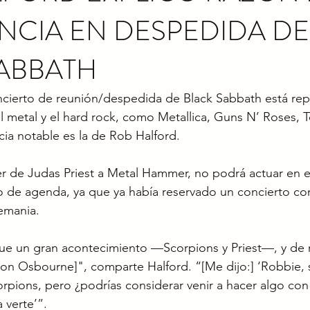
NCIA EN DESPEDIDA DE
ABBATH
oncierto de reunión/despedida de Black Sabbath está rep
metal y el hard rock, como Metallica, Guns N’ Roses, Too
ia notable es la de Rob Halford.
er de Judas Priest a Metal Hammer, no podrá actuar en e
o de agenda, ya que ya había reservado un concierto co
emania.
ue un gran acontecimiento —Scorpions y Priest—, y de r
on Osbourne]", comparte Halford. “[Me dijo:] ‘Robbie, 
rpions, pero ¿podrías considerar venir a hacer algo con 
 verte’”.