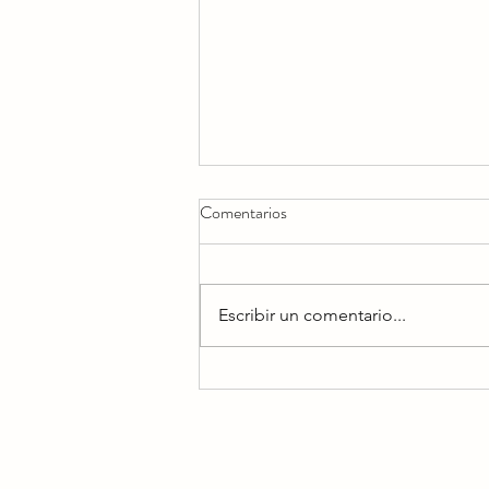
Comentarios
Escribir un comentario...
DURAN DURAN PREPARA
UN ESPECTÁCULO
ESPECIAL DE HALLOWEEN
EN LONDRES