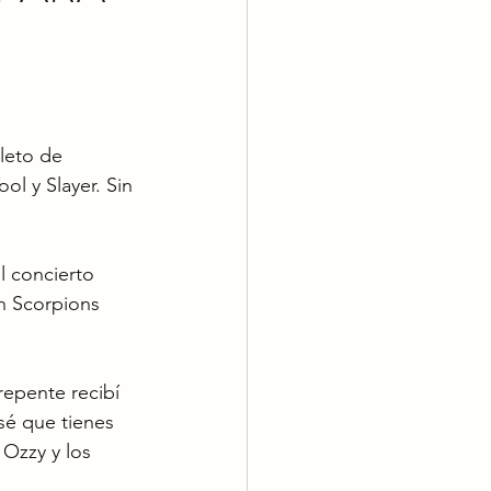
leto de 
l y Slayer. Sin 
l concierto 
n Scorpions 
epente recibí 
sé que tienes 
Ozzy y los 