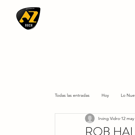
AZ ROCK
Todas las entradas
Hoy
Lo Nue
Irving Vidro
12 may
ROB HAL