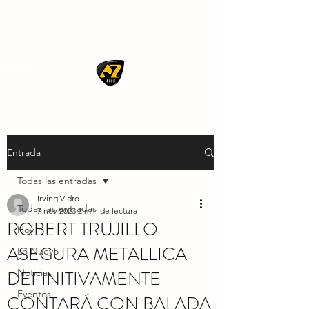
AZ ROCK
Entrada
Todas las entradas
Irving Vidro
Todas las entradas
7 nov 2023
2 min de lectura
ROBERT TRUJILLO
Hoy
ASEGURA METALLICA
Lo Nuevo
DEFINITIVAMENTE
Noticias
Eventos
CONTARÁ CON BALADA