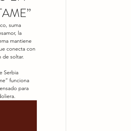
TAME”
ico, suma 
samor, la 
tema mantiene 
 que conecta con 
 de soltar.
e Serbia 
me” funciona 
pensado para 
oliera.