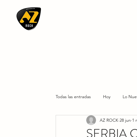
AZ ROCK
Todas las entradas
Hoy
Lo Nue
AZ ROCK
28 jun
1 
SERBIA 