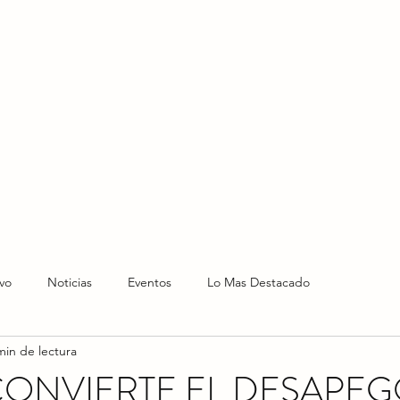
HOME
HOY
NOTICIAS
LO NUEVO
EVENTO
vo
Noticias
Eventos
Lo Mas Destacado
min de lectura
CONVIERTE EL DESAPEG