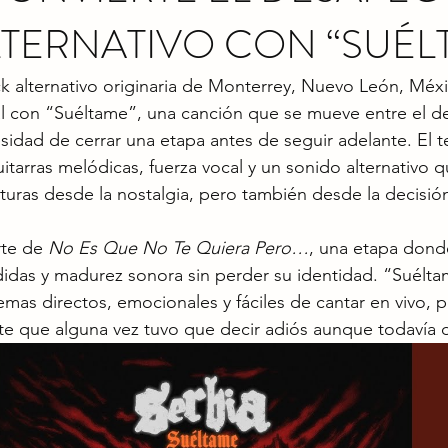
TERNATIVO CON “SUÉL
k alternativo originaria de Monterrey, Nuevo León, Méx
l con “Suéltame”, una canción que se mueve entre el de
esidad de cerrar una etapa antes de seguir adelante. El 
uitarras melódicas, fuerza vocal y un sonido alternativo
pturas desde la nostalgia, pero también desde la decisión
te de 
No Es Que No Te Quiera Pero…
, una etapa dond
idas y madurez sonora sin perder su identidad. “Suélta
as directos, emocionales y fáciles de cantar en vivo, 
e que alguna vez tuvo que decir adiós aunque todavía d