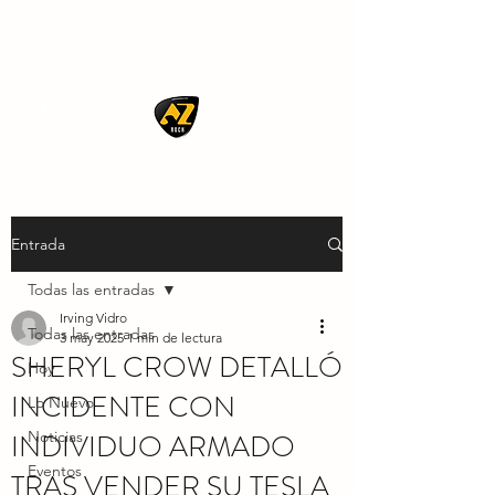
AZ ROCK
Entrada
Todas las entradas
Irving Vidro
Todas las entradas
3 may 2025
1 min de lectura
SHERYL CROW DETALLÓ
Hoy
INCIDENTE CON
Lo Nuevo
INDIVIDUO ARMADO
Noticias
Eventos
TRAS VENDER SU TESLA