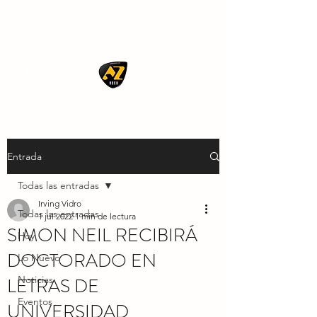
AZ ROCK
Entrada
Todas las entradas
Irving Vidro
Todas las entradas
1 jul 2022
1 min de lectura
SIMON NEIL RECIBIRÁ
Hoy
DOCTORADO EN
Lo Nuevo
LETRAS DE
Noticias
Eventos
UNIVERSIDAD