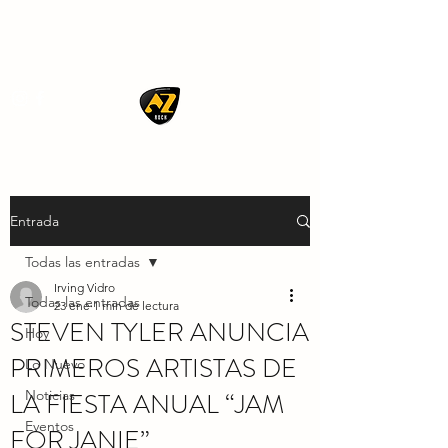
AZ ROCK
Entrada
Todas las entradas
Irving Vidro
Todas las entradas
23 ene
1 min de lectura
STEVEN TYLER ANUNCIA
Hoy
PRIMEROS ARTISTAS DE
Lo Nuevo
LA FIESTA ANUAL “JAM
Noticias
Eventos
FOR JANIE”