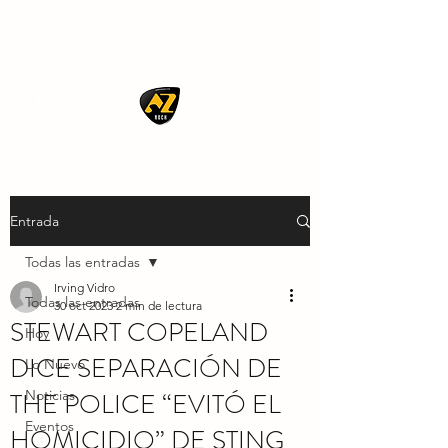
AZ ROCK
Entrada
Todas las entradas
Irving Vidro
Todas las entradas
30 oct 2023
2 min de lectura
STEWART COPELAND
Hoy
DICE SEPARACIÓN DE
Lo Nuevo
THE POLICE “EVITÓ EL
Noticias
Eventos
HOMICIDIO” DE STING