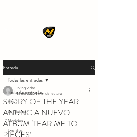
AZ ROCK
Entrada
Todas las entradas
Irving Vidro
Todas las entradas
15 oct 2022
1 min de lectura
STORY OF THE YEAR
Hoy
ANUNCIA NUEVO
Lo Nuevo
ÁLBUM ‘TEAR ME TO
Noticias
Eventos
PIECES’