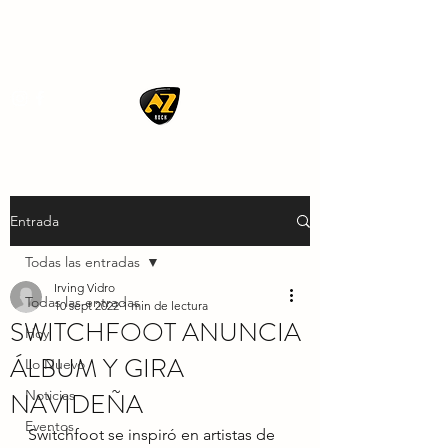
AZ ROCK
Entrada
Todas las entradas
Irving Vidro
Todas las entradas
10 sept 2022
1 min de lectura
SWITCHFOOT ANUNCIA
Hoy
ÁLBUM Y GIRA
Lo Nuevo
NAVIDEÑA
Noticias
Eventos
Switchfoot se inspiró en artistas de 