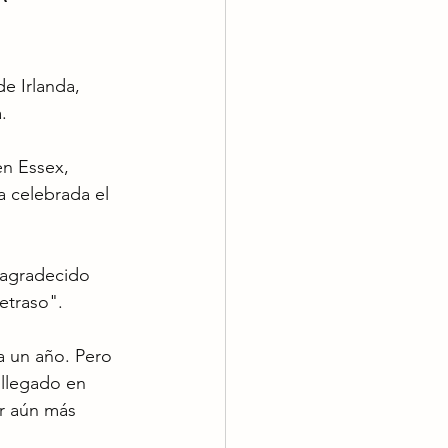
e Irlanda, 
.
en Essex, 
a celebrada el 
 agradecido 
etraso".
a un año. Pero 
llegado en 
r aún más 