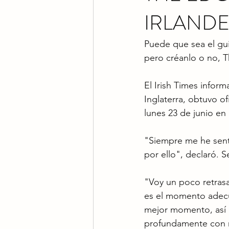
IRLAND
Puede que sea el gui
pero créanlo o no, T
El Irish Times infor
Inglaterra, obtuvo o
lunes 23 de junio en
"Siempre me he senti
por ello", declaró. 
"Voy un poco retrasa
es el momento adecu
mejor momento, así q
profundamente con mi