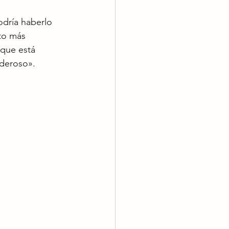
dría haberlo 
to más 
 que está 
oderoso».