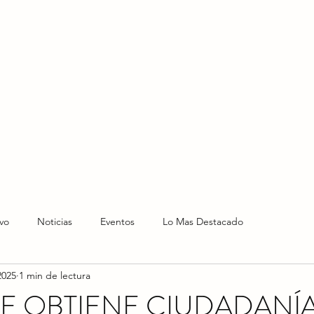
HOME
HOY
NOTICIAS
LO NUEVO
EVENTO
vo
Noticias
Eventos
Lo Mas Destacado
2025
1 min de lectura
E OBTIENE CIUDADANÍ