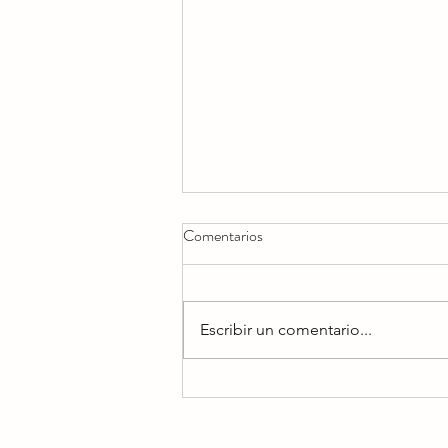
Comentarios
Escribir un comentario...
DURAN DURAN PREPARA
UN ESPECTÁCULO
ESPECIAL DE HALLOWEEN