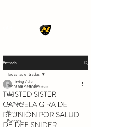
AZ ROCK
Entrada
Todas las entradas
Irving Vidro
Todas las entradas
8 feb
1 min de lectura
TWISTED SISTER
Hoy
CANCELA GIRA DE
Lo Nuevo
REUNIÓN POR SALUD
Noticias
Eventos
DE DEE SNIDER