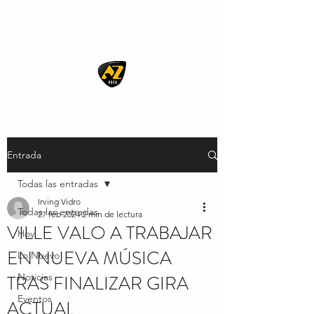
AZ ROCK
Entrada
Todas las entradas
Irving Vidro
Todas las entradas
27 feb 2024
2 min de lectura
VILLE VALO A TRABAJAR
Hoy
EN NUEVA MÚSICA
Lo Nuevo
TRAS FINALIZAR GIRA
Noticias
Eventos
ACTUAL