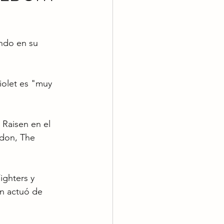
ando en su 
olet es "muy 
 Raisen en el 
rdon, The 
ighters y 
n actuó de 