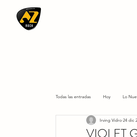
AZ ROCK
Todas las entradas
Hoy
Lo Nue
Irving Vidro
24 dic 
VIOLET 