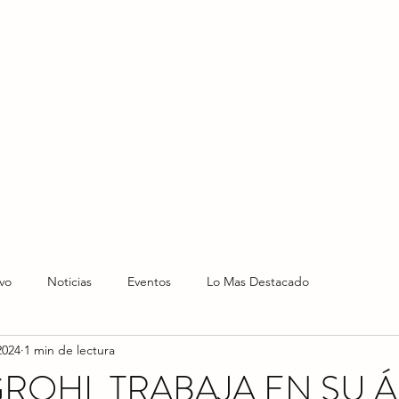
HOME
HOY
NOTICIAS
LO NUEVO
EVENTO
vo
Noticias
Eventos
Lo Mas Destacado
2024
1 min de lectura
GROHL TRABAJA EN SU 