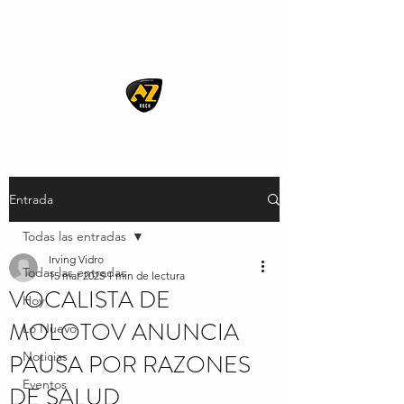
AZ ROCK
Entrada
Todas las entradas
Irving Vidro
Todas las entradas
15 mar 2025
1 min de lectura
VOCALISTA DE
Hoy
MOLOTOV ANUNCIA
Lo Nuevo
PAUSA POR RAZONES
Noticias
Eventos
DE SALUD