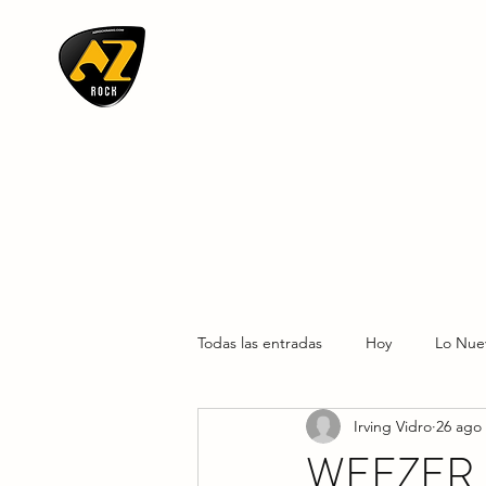
AZ ROCK
Todas las entradas
Hoy
Lo Nue
Irving Vidro
26 ago
WEEZER