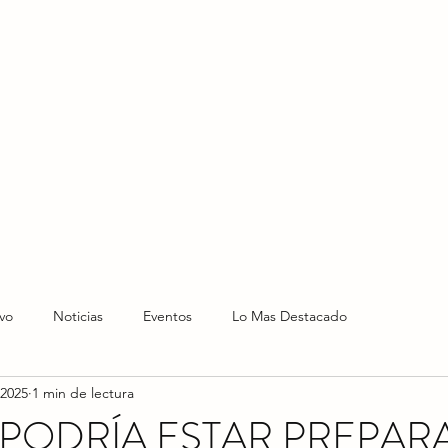
HOME
HOY
NOTICIAS
LO NUEVO
EVENTO
vo
Noticias
Eventos
Lo Mas Destacado
 2025
1 min de lectura
 PODRÍA ESTAR PREPA