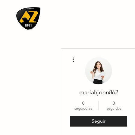
AZ ROCK
Más acciones
mariahjohn862
0
0
seguidores
seguidos
Seguir